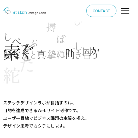
CONTACT
ステッチデザインラボが
目指す
のは、
目的を達成できる
Webサイト制作です。
ユーザー目線
でビジネス
課題の本質
を捉え、
デザイン思考
でカタチにします。